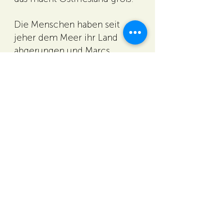
Die Menschen haben seit
jeher dem Meer ihr Land
abgerungen und Marcs
Ausflugstipp ist das
Moormuseum in Moordorf
.
Es erzählt die Geschichte der
Moorbesiedlung und ist ein
Museum der Armut. Für Marc
das Verbindungsstück zum
Thema Architektur und
generatives Denken.
Da Marc akzentfrei
ostfriesisches Platt
spricht,
konnten wir uns in unserer