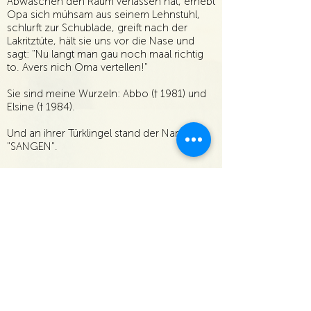
Abwaschen den Raum verlassen hat, erhebt
Opa sich mühsam aus seinem Lehnstuhl,
schlurft zur Schublade, greift nach der
Lakritztüte, hält sie uns vor die Nase und
sagt: "Nu langt man gau noch maal richtig
to. Avers nich Oma vertellen!"
Sie sind meine Wurzeln: Abbo († 1981) und
Elsine († 1984).
Und an ihrer Türklingel stand der Name
"SANGEN".
Einen schöneren Namen hätte ich mir für
meine Musik nicht ausdenken können,
weshalb "Sangen" ihnen gewidmet ist - un
all de annern, de dat Plattdüütsche deep in
uns Hart leggt hebben.
zurück zu SANGEN. Daarum Plattdüütsk.
KONTAKT
sabine@santjer.de