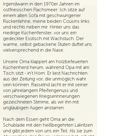
Irgendwann in den 1970er Jahren im
ostfriesischen Flachsmeer: Ich sitze auf
einem alten Sofa mit geschwungener
Rückenlehne, meine beiden Cousins links
und rechts neben mir. Hinter uns das
niedrige Küchenfenster, vor uns ein
gedeckter Esstisch mit Wachstuch. Der
warme, selbst gebackene Stuten duftet uns
vielversprechend in die Nase.
Unsere Oma klappert am holzbefeuerten
Küchenherd herum, während Opa mit am
Tisch sitzt - in't Hörn. Er liest Nachrichten
aus der Zeitung vor, die unmöglich wahr
sein können. Rasselnd lacht er mit seiner
von jahrelangem Pfeifengenuss und
verschwiegenen Kriegserinnerungen
gezeichneten Stimme, als wir ihn mit
ungläubigen Augen anstarren.
Nach dem Essen geht Oma an die
Schublade mit den heißbegehrten Lakritzen
und gibt jedem von uns ein Teil. Als sie zum